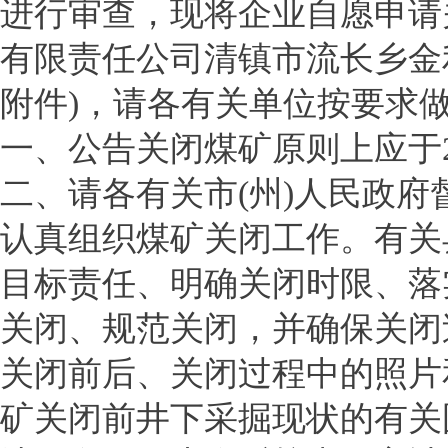
进行审查，现将企业自愿申请
有限责任公司清镇市流长乡金
附件)，请各有关单位按要求
一、公告关闭煤矿原则上应于2
二、请各有关市(州)人民政
认真组织煤矿关闭工作。有关
目标责任、明确关闭时限、落
关闭、规范关闭，并确保关闭
关闭前后、关闭过程中的照片
矿关闭前井下采掘现状的有关