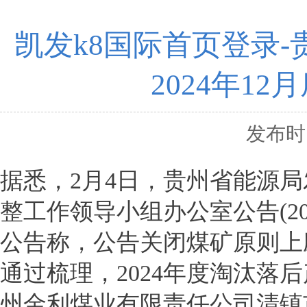
凯发k8国际首页登录
2024年1
发布时间
据悉，2月4日，贵州省能源
整工作领导小组办公室公告(20
公告称，公告关闭煤矿原则上应
通过梳理，2024年度淘汰落
州金利煤业有限责任公司清镇