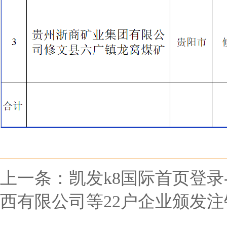
上一条：
凯发k8国际首页登
西有限公司等22户企业颁发