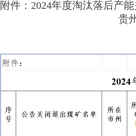
附件：2024年度淘汰落后产
贵