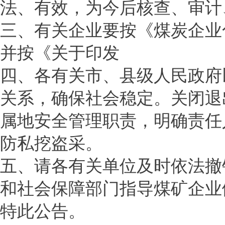
法、有效，为今后核查、审计
三、有关企业要按《煤炭企业
并按《关于印发
四、各有关市、县级人民政府
关系，确保社会稳定。关闭退
属地安全管理职责，明确责任
防私挖盗采。
五、请各有关单位及时依法撤
和社会保障部门指导煤矿企业
特此公告。