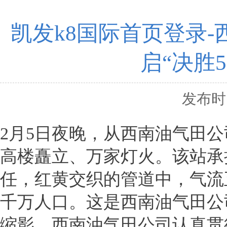
凯发k8国际首页登录
启“决胜
发布时间
2月5日夜晚，从西南油气田
高楼矗立、万家灯火。该站承
任，红黄交织的管道中，气流
千万人口。这是西南油气田公
缩影。西南油气田公司认真贯彻