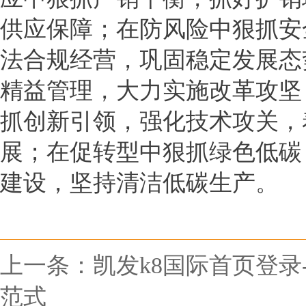
供应保障；在防风险中狠抓安
法合规经营，巩固稳定发展态
精益管理，大力实施改革攻坚
抓创新引领，强化技术攻关，
展；在促转型中狠抓绿色低碳
建设，坚持清洁低碳生产。
上一条：
凯发k8国际首页登录-
范式