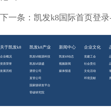
下一条：
凯发k8国际首页登录-
关于凯发k8
凯发k8产业
新闻中心
企业文化
企业概况
凯发k8能源科技
凯发k8动态
党建工会
资质荣誉
凯发k8源盛
视频新闻
社会责任
发展历程
酒管公司
媒体报道
文化活动
直管公司
环境贡献
国家级研发平台
零碳研究院