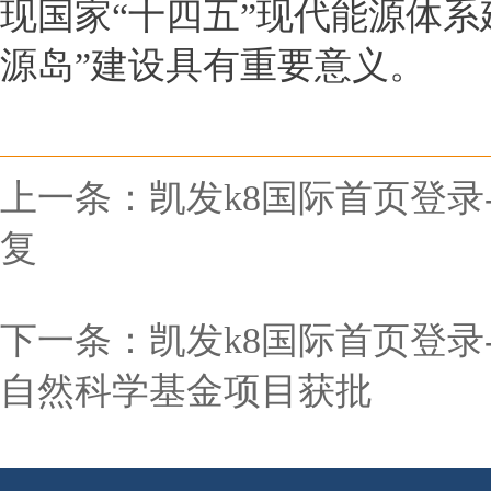
现国家“十四五”现代能源体
源岛”建设具有重要意义。
上一条：
凯发k8国际首页登
复
下一条：
凯发k8国际首页登
自然科学基金项目获批