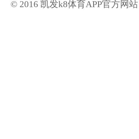
© 2016 凯发k8体育APP官方网站