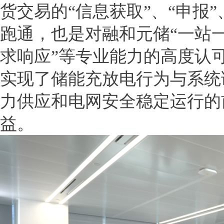
货交易的“信息获取”、“申报”
跑通，也是对融和元储“一站一
求响应”等专业能力的高度认
实现了储能充放电行为与系统
力供应和电网安全稳定运行的
益。