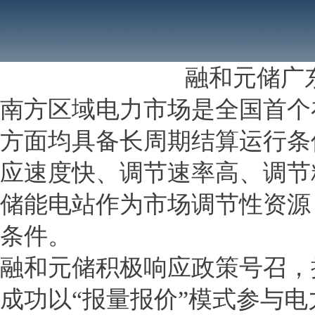
融和元储广
南方区域电力市场是全国首个
方面均具备长周期结算运行条
应速度快、调节速率高、调节
储能电站作为市场调节性资源
条件。
融和元储积极响应政策号召，
成功以“报量报价”模式参与