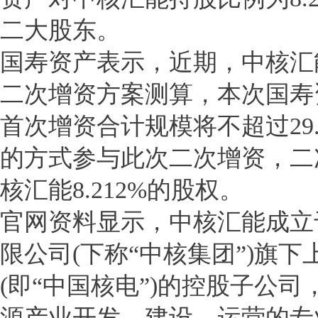
二大股东。
国寿资产表示，近期，中核汇
二次增资方案测算，本次国寿资
首次增资合计规模将不超过29
的方式参与此次二次增资，二
核汇能8.212%的股权。
官网资料显示，中核汇能成立于
限公司(下称“中核集团”)旗
(即“中国核电”)的控股子公
源产业开发、建设、运营的专