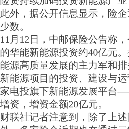
险资持续加码投资新能源产业
此外，据公开信息显示，险企
少数。
11月12日，中邮保险公告称
的华能新能源投资约40亿元
能源高质量发展的主力军和排
新能源项目的投资、建设与运营
家电投旗下新能源发展平台—
增资，增资金额20亿元。
财联社记者注意到，除了上述