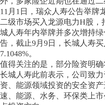
外，多家险企近期也在通过二
11月1日，瑞众人寿公告举
二级市场买入龙源电力H股，
城人寿年内举牌并多次增持绿色
告，截止9月9日，长城人寿
7.1048%。
值得关注的是，部分险资明确
长城人寿此前表示，公司致力
资、能源领域投资的安全资产
速、能源、水务、环保类上市