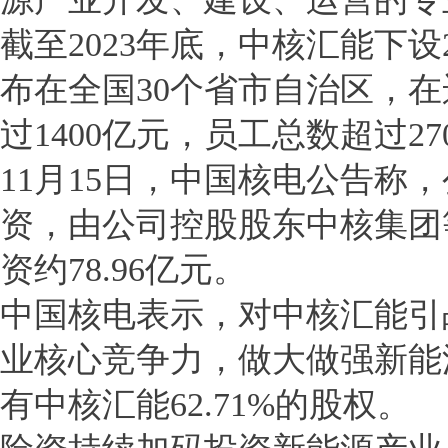
截至2023年底，中核汇能下设
布在全国30个省市自治区，在
过1400亿元，员工总数超过27
11月15日，中国核电公告称
资，由公司控股股东中核集团
资约78.96亿元。
中国核电表示，对中核汇能引
业核心竞争力，做大做强新能
有中核汇能62.71%的股权。