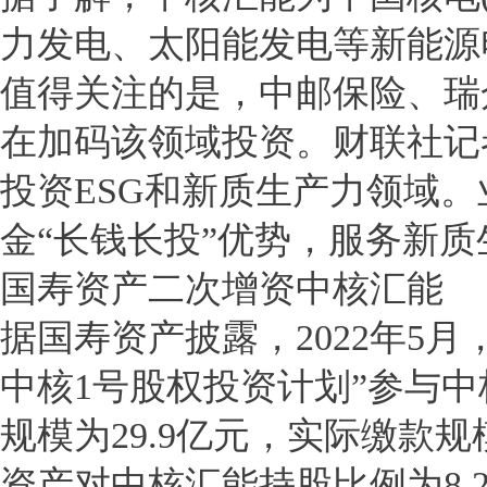
力发电、太阳能发电等新能源
值得关注的是，中邮保险、瑞
在加码该领域投资。财联社记
投资ESG和新质生产力领域
金“长钱长投”优势，服务新
国寿资产二次增资中核汇能
据国寿资产披露，2022年5
中核1号股权投资计划”参与
规模为29.9亿元，实际缴款规
资产对中核汇能持股比例为8.