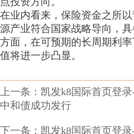
点投资方向。
在业内看来，保险资金之所以
源产业符合国家战略导向，具
方面，在可预期的长周期利率
值将进一步凸显。
上一条：
凯发k8国际首页登
中和债成功发行
下一条：
凯发k8国际首页登录