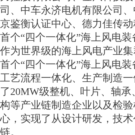
司、中车永济电机有限公司、
京鉴衡认证中心、德力佳传动
首个“四个一体化”海上风电
作为世界级的海上风电产业集
首个“四个一体化”海上风电
工艺流程一体化、生产制造一
了20MW级整机、叶片、轴
构等产业链制造企业以及检验
心，实现了从设计研发，技术
链。