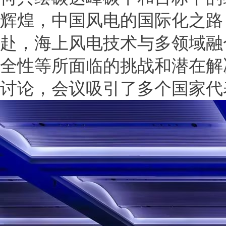
辉煌，中国风电的国际化之路
赴，海上风电技术与多领域融
全性等所面临的挑战和潜在解
讨论，会议吸引了多个国家代表