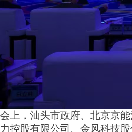
会上，汕头市政府、北京京能
力控股有限公司、金风科技股