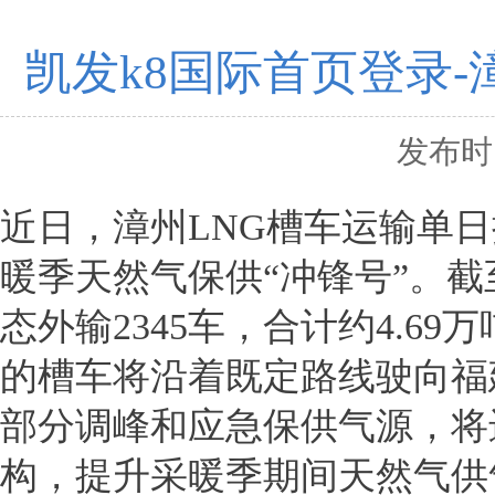
凯发k8国际首页登录-
发布时间
近日，漳州LNG槽车运输单日
暖季天然气保供“冲锋号”。截
态外输2345车，合计约4.6
的槽车将沿着既定路线驶向福
部分调峰和应急保供气源，将
构，提升采暖季期间天然气供