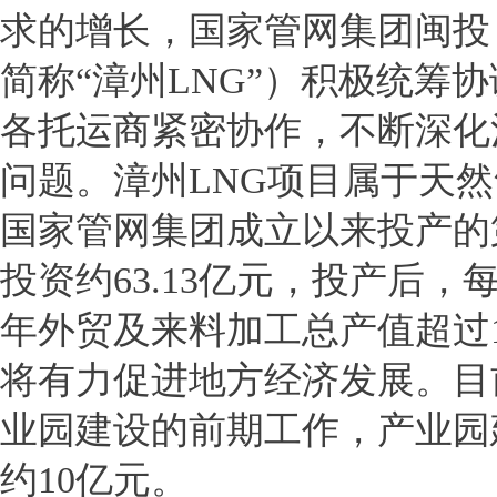
求的增长，国家管网集团闽投
简称“漳州LNG”）积极统筹
各托运商紧密协作，不断深化
问题。漳州LNG项目属于天然
国家管网集团成立以来投产的
投资约63.13亿元，投产后，
年外贸及来料加工总产值超过1
将有力促进地方经济发展。目
业园建设的前期工作，产业园
约10亿元。