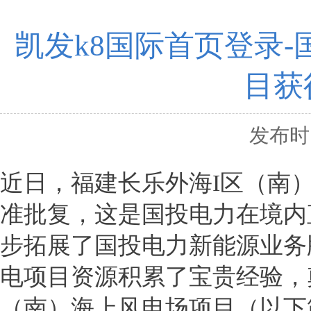
凯发k8国际首页登录
目获
发布时间
近日，福建长乐外海I区（南
准批复，这是国投电力在境内
步拓展了国投电力新能源业务
电项目资源积累了宝贵经验，
（南）海上风电场项目（以下