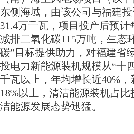
东侧海域，由该公司与福建投
31.4万千瓦，项目投产后预
减排二氧化碳115万吨，生态
碳”目标提供助力，对福建省
投电力新能源装机规模从“十四五
千瓦以上，年均增长近40%，
18%以上，清洁能源装机占比
洁能源发展态势迅猛。