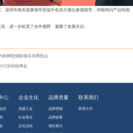
省、深圳市相关巡展领导莅临中色东方展位参观指导，详细询问产品性能
交流，进一步拓宽了合作视野、凝聚了发展共识。
大的构网型储能项目并网投运
025深圳核博会
中心
企业文化
品牌质量
联系我们
8动态
党建工会
品牌营销
联系方式
闻
社会责任
品牌故事
道
文化活动
项目展示