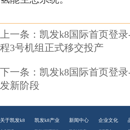
上一条：
凯发k8国际首页登录
程3号机组正式移交投产
下一条：
凯发k8国际首页登
发新阶段
关于凯发k8
凯发k8产业
新闻中心
企业文化