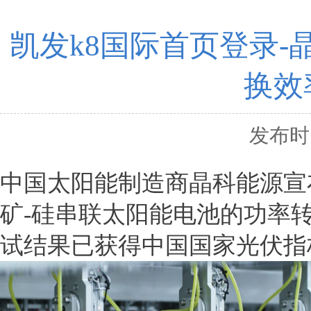
凯发k8国际首页登录-
换效
发布时间
中国太阳能制造商晶科能源宣布
矿-硅串联太阳能电池的功率转
试结果已获得中国国家光伏指