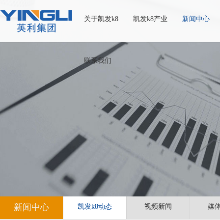
关于凯发k8
凯发k8产业
新闻中心
联系我们
新闻中心
凯发k8动态
视频新闻
媒