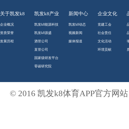
关于凯发k8
凯发k8产业
新闻中心
企业文化
企业概况
凯发k8能源科技
凯发k8动态
党建工会
资质荣誉
凯发k8源盛
视频新闻
社会责任
发展历程
酒管公司
媒体报道
文化活动
直管公司
环境贡献
国家级研发平台
零碳研究院
© 2016 凯发k8体育APP官方网站