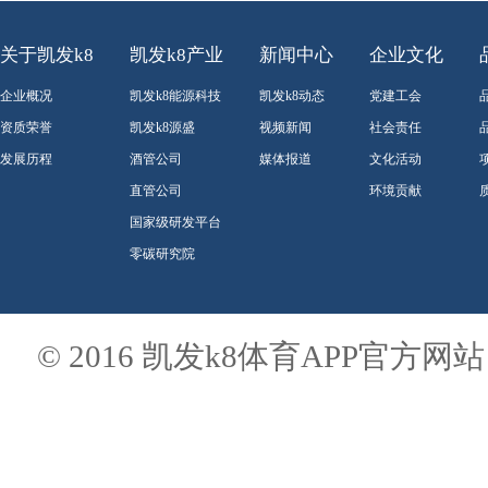
关于凯发k8
凯发k8产业
新闻中心
企业文化
企业概况
凯发k8能源科技
凯发k8动态
党建工会
资质荣誉
凯发k8源盛
视频新闻
社会责任
发展历程
酒管公司
媒体报道
文化活动
直管公司
环境贡献
国家级研发平台
零碳研究院
© 2016 凯发k8体育APP官方网站