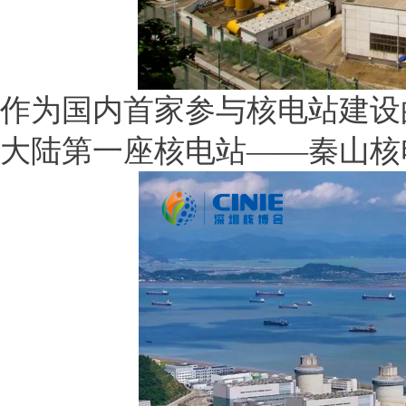
作为国内首家参与核电站建设的
大陆第一座核电站——秦山核