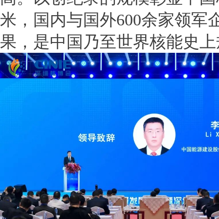
米，国内与国外600余家领军
果，是中国乃至世界核能史上