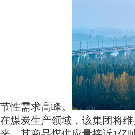
节性需求高峰。
在煤炭生产领域，该集团将维
来，其商品煤供应量接近1亿吨