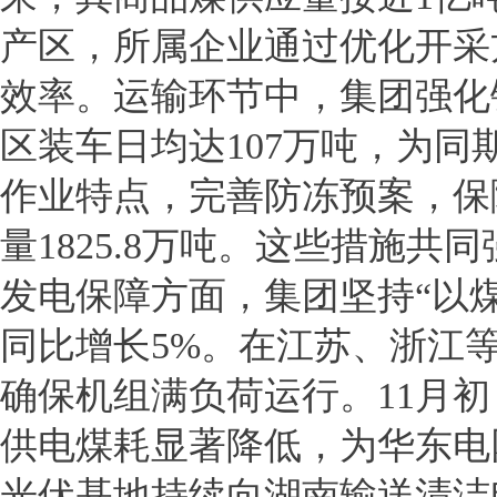
产区，所属企业通过优化开采
效率。运输环节中，集团强化
区装车日均达107万吨，为
作业特点，完善防冻预案，保
量1825.8万吨。这些措施
发电保障方面，集团坚持“以煤
同比增长5%。在江苏、浙江
确保机组满负荷运行。11月
供电煤耗显著降低，为华东电
光伏基地持续向湖南输送清洁电