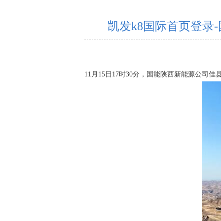
凯发k8国际首页登录
11月15日17时30分，国能陕西新能源公