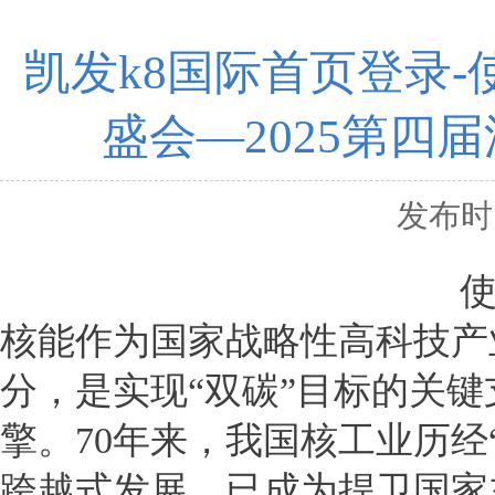
凯发k8国际首页登录
盛会—2025第四
发布时间
核能作为国家战略性高科技产
分，是实现“双碳”目标的关
擎。70年来，我国核工业历经
跨越式发展，已成为捍卫国家