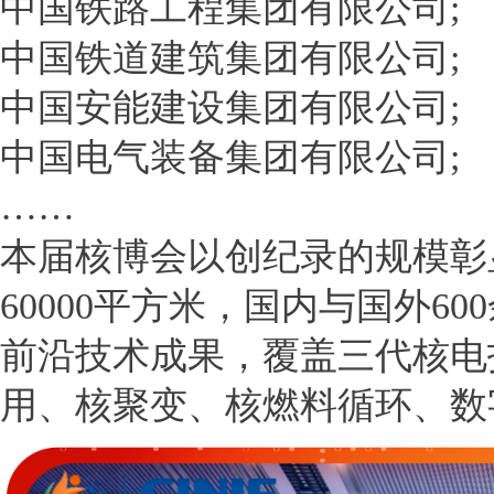
中国铁路工程集团有限公司;
中国铁道建筑集团有限公司;
中国安能建设集团有限公司;
中国电气装备集团有限公司;
……
本届核博会以创纪录的规模彰
60000平方米，国内与国外60
前沿技术成果，覆盖三代核电
用、核聚变、核燃料循环、数