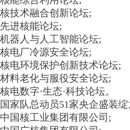
核技术融合创新论坛;
先进核能论坛;
机器人与人工智能论坛;
核电厂冷源安全论坛;
核电环境保护创新技术论坛;
材料老化与服役安全论坛;
核电数字·生态·科技论坛。
国家队总动员51家央企盛装绽
中国核工业集团有限公司;