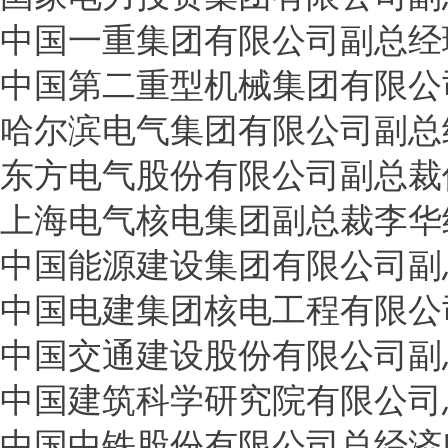
中国一重集团有限公司副总经
中国第二重型机械集团有限公
哈尔滨电气集团有限公司副总
东方电气股份有限公司副总裁
上海电气核电集团副总裁李华
中国能源建设集团有限公司副
中国电建集团核电工程有限公
中国交通建设股份有限公司副
中国建筑科学研究院有限公司
中国中铁股份有限公司总经济