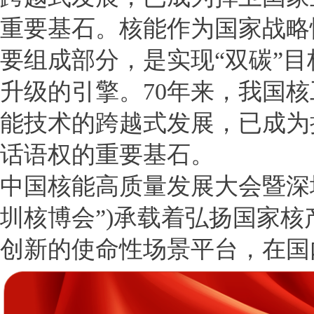
重要基石。核能作为国家战略
要组成部分，是实现“双碳”
升级的引擎。70年来，我国核
能技术的跨越式发展，已成为
话语权的重要基石。
中国核能高质量发展大会暨深
圳核博会”)承载着弘扬国家
创新的使命性场景平台，在国