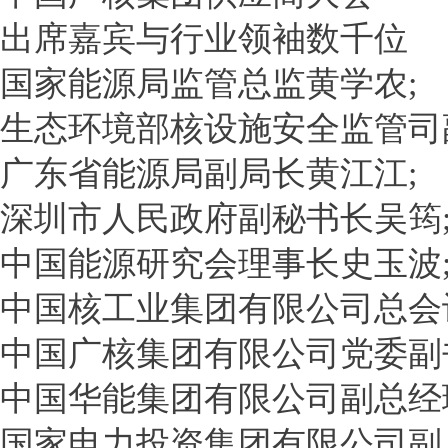
出席嘉宾与行业领袖数千位
国家能源局监管总监黄学农;
生态环境部核设施安全监管司
广东省能源局副局长黄江江;
深圳市人民政府副秘书长吴筠
中国能源研究会理事长史玉波
中国核工业集团有限公司总会
中国广核集团有限公司党委副
中国华能集团有限公司副总经
国家电力投资集团有限公司副