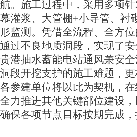
航。施工过程中，采用多项针
幕灌浆、大管棚+小导管、衬
形监测。凭借全流程、全方位
通过不良地质洞段，实现了安
贵港抽水蓄能电站通风兼安全
洞段开挖支护的施工难题，更
各参建单位将以此为契机，在
全力推进其他关键部位建设，
确保各项节点目标按期完成，