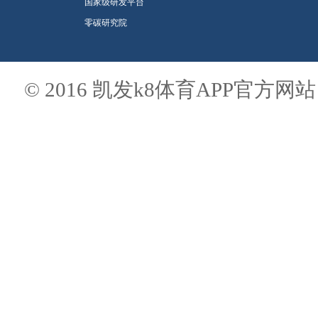
国家级研发平台
零碳研究院
© 2016 凯发k8体育APP官方网站