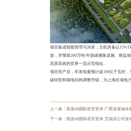
项目集成智能管理与决策，主机具备以15%
放，并预留200万吨/年脱碳捕集设施、熔
高质高效的世界一流示范电站。
项目投产后，年发电量预计超100亿千瓦时
碳转型和煤电结构调整升级，为上海区域电
上一条：
凯发k8国际首页登录-广西首座抽
下一条：
凯发k8国际首页登录-艾福实公司