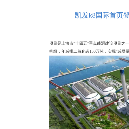
凯发k8国际首页
项目是上海市“十四五”重点能源建设项目之
机组，年减排二氧化碳150万吨，实现“减煤