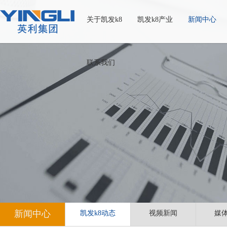
关于凯发k8
凯发k8产业
新闻中心
联系我们
新闻中心
凯发k8动态
视频新闻
媒