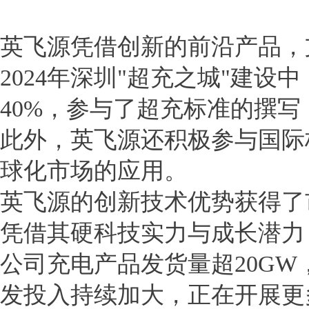
英飞源凭借创新的前沿产品，
2024年深圳"超充之城"建
40%，参与了超充标准的撰
此外，英飞源还积极参与国际
球化市场的应用。
英飞源的创新技术优势获得了市
凭借其硬科技实力与成长潜力，
公司充电产品发货量超20G
发投入持续加大，正在开展更