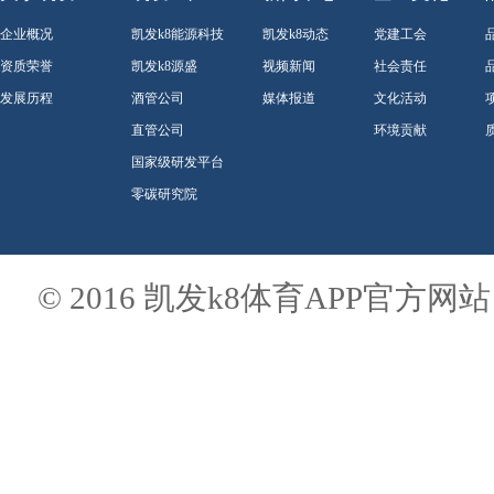
企业概况
凯发k8能源科技
凯发k8动态
党建工会
资质荣誉
凯发k8源盛
视频新闻
社会责任
发展历程
酒管公司
媒体报道
文化活动
直管公司
环境贡献
国家级研发平台
零碳研究院
© 2016 凯发k8体育APP官方网站