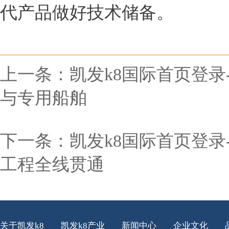
代产品做好技术储备。
上一条：
凯发k8国际首页登录
与专用船舶
下一条：
凯发k8国际首页登
工程全线贯通
关于凯发k8
凯发k8产业
新闻中心
企业文化