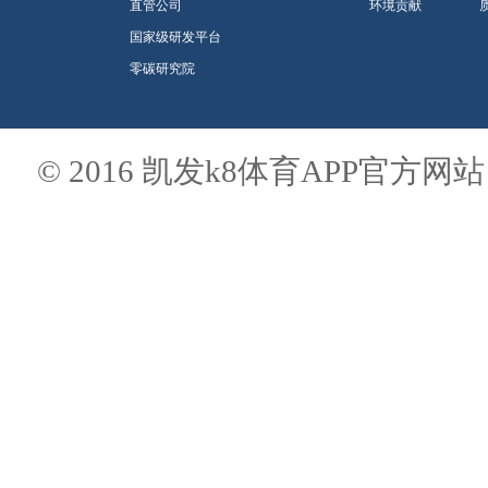
直管公司
环境贡献
国家级研发平台
零碳研究院
© 2016 凯发k8体育APP官方网站