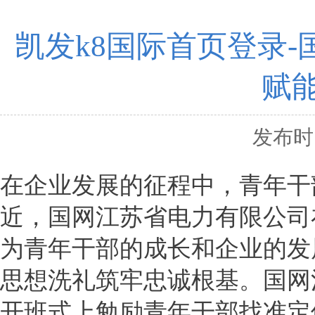
凯发k8国际首页登录
赋
发布时间
在企业发展的征程中，青年干
近，国网江苏省电力有限公司在
为青年干部的成长和企业的发
思想洗礼筑牢忠诚根基。国网
开班式上勉励青年干部找准定