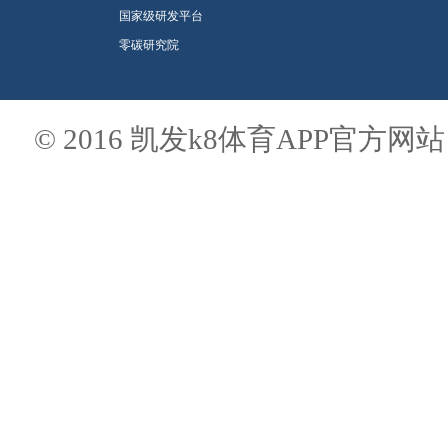
国家级研发平台
零碳研究院
© 2016 凯发k8体育APP官方网站