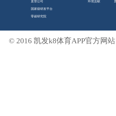
直管公司
环境贡献
国家级研发平台
零碳研究院
© 2016 凯发k8体育APP官方网站