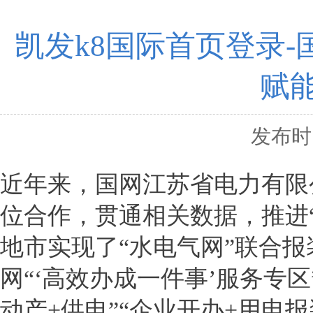
凯发k8国际首页登录
赋
发布时间
近年来，国网江苏省电力有限
位合作，贯通相关数据，推进“
地市实现了“水电气网”联合
网“‘高效办成一件事’服务专区
动产+供电”“企业开办+用电