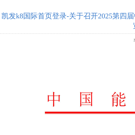
凯发k8国际首页登录-关于召开2025第