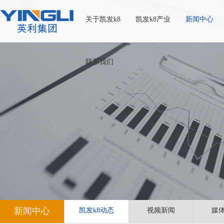
关于凯发k8
凯发k8产业
新闻中心
联系我们
新闻中心
凯发k8动态
视频新闻
媒