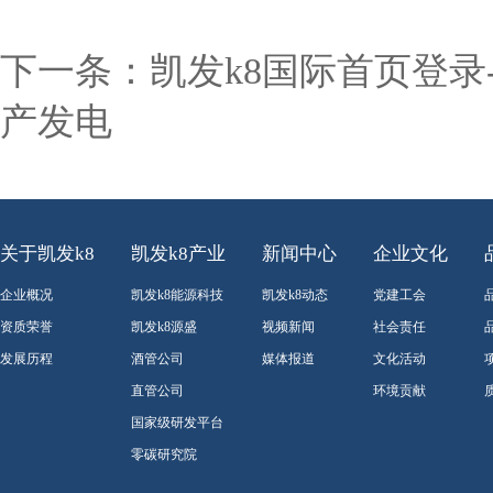
下一条：
凯发k8国际首页登
产发电
关于凯发k8
凯发k8产业
新闻中心
企业文化
企业概况
凯发k8能源科技
凯发k8动态
党建工会
资质荣誉
凯发k8源盛
视频新闻
社会责任
发展历程
酒管公司
媒体报道
文化活动
直管公司
环境贡献
国家级研发平台
零碳研究院