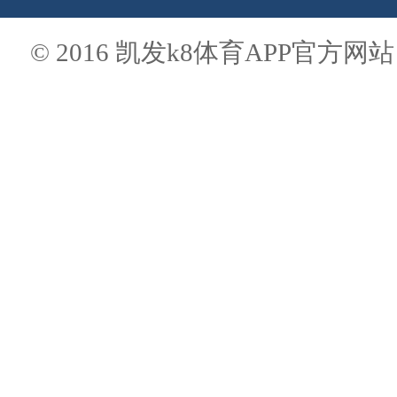
© 2016 凯发k8体育APP官方网站