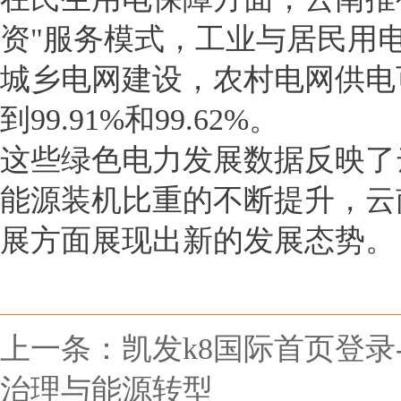
资"服务模式，工业与居民用
城乡电网建设，农村电网供电
到99.91%和99.62%。
这些绿色电力发展数据反映了
能源装机比重的不断提升，云
展方面展现出新的发展态势。
上一条：
凯发k8国际首页登
治理与能源转型