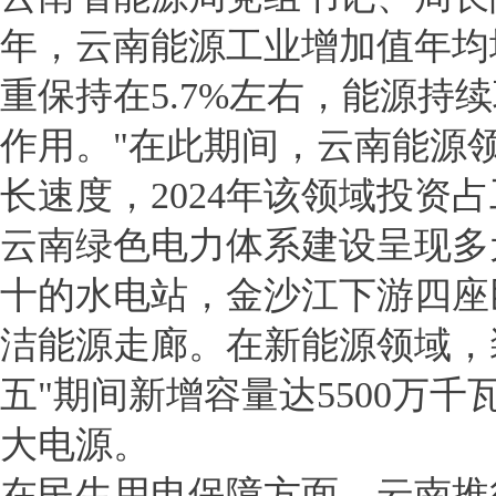
年，云南能源工业增加值年均
重保持在5.7%左右，能源持
作用。"在此期间，云南能源领
长速度，2024年该领域投资
云南绿色电力体系建设呈现多
十的水电站，金沙江下游四座
洁能源走廊。在新能源领域，装
五"期间新增容量达5500万
大电源。
在民生用电保障方面，云南推