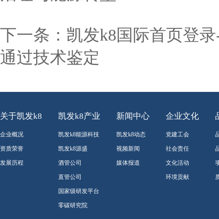
下一条：
凯发k8国际首页登
通过技术鉴定
关于凯发k8
凯发k8产业
新闻中心
企业文化
企业概况
凯发k8能源科技
凯发k8动态
党建工会
资质荣誉
凯发k8源盛
视频新闻
社会责任
发展历程
酒管公司
媒体报道
文化活动
直管公司
环境贡献
国家级研发平台
零碳研究院