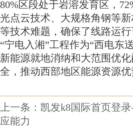
80%区段处于岩溶发育区，7
光点云技术、大规格角钢等新
等技术难题，确保了线路运行
“宁电入湘”工程作为“西电东
新能源就地消纳和大范围优化
全，推动西部地区能源资源优
上一条：
凯发k8国际首页登
应能力