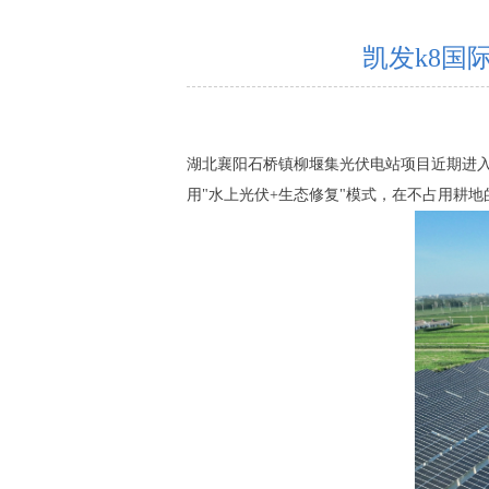
凯发k8国
湖北襄阳石桥镇柳堰集光伏电站项目近期进入
用"水上光伏+生态修复"模式，在不占用耕