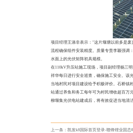
项目经理王涤非表示："这片堰塘以前多是废
流程确保组件安装精度。质量专责李颖强调：
水面上的光伏矩阵初具规模。
在110kV升压站施工现场，项目副经理杨三
祥华每日进行安全巡查，确保施工安全。该光
当地村民对项目建设给予积极评价。石桥镇村
站通过养鱼和务工每年可为村民增收超百万
柳堰集光伏电站建成后，将有效促进当地清
上一条：
凯发k8国际首页登录-赣锋锂业固