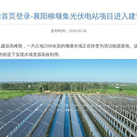
际首页登录-襄阳柳堰集光伏电站项目进入
发布时间：2026-05-24
建设高峰期，一片占地2500余亩的堰塘水域正在转变为清洁能源基地。
地的前提下实现水域资源高效利用。