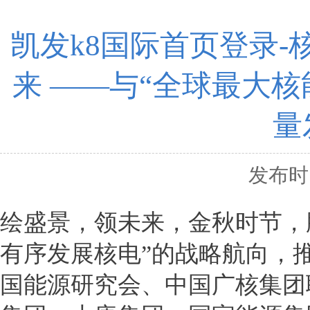
凯发k8国际首页登录-
来 ——与“全球最大核
量
发布时间
绘盛景，领未来，金秋时节，
有序发展核电”的战略航向，
国能源研究会、中国广核集团