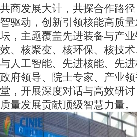
共商发展大计，共探合作路径
智驱动，创新引领核能高质量
坛，主题覆盖先进装备与产业
效、核聚变、核环保、核技术
与人工智能、先进核能、先进
政府领导、院士专家、产业领
堂，开展深度对话与高效研讨
质量发展贡献顶级智慧力量。