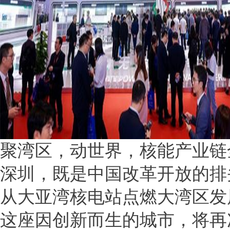
聚湾区，动世界，核能产业链
深圳，既是中国改革开放的排
从大亚湾核电站点燃大湾区发
这座因创新而生的城市，将再