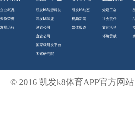
企业概况
凯发k8能源科技
凯发k8动态
党建工会
资质荣誉
凯发k8源盛
视频新闻
社会责任
发展历程
酒管公司
媒体报道
文化活动
直管公司
环境贡献
国家级研发平台
零碳研究院
© 2016 凯发k8体育APP官方网站