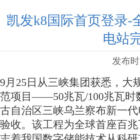
凯发k8国际首页登录
电站
发布时间
9月25日从三峡集团获悉，
范项目——50兆瓦/100兆瓦
古自治区三峡乌兰察布新一代
验收。该工程为全球首座百兆
志着我国数字储能技术从科研