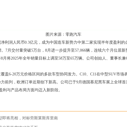
图片来源：零跑汽车
现净利润人民币0.3亿元，成为中国造车新势力中第二家实现半年度盈利的企业
榜。7月交付量突破5万台，8月进一步提升至57,066辆，连续六个月位居
月将2025年全年销量目标上调至58万至65万辆。公司创始人、董事长兼
盖6-20万元价格区间的多款车型协同发力。C10、C11在中型SUV市场
力前列，欧洲订单近期创下新高。公司已于9月德国慕尼黑车展上全球首发面
、盈利与产品布局方面均迈入新阶段。
车型即将亮相，对标劳斯莱斯库里南