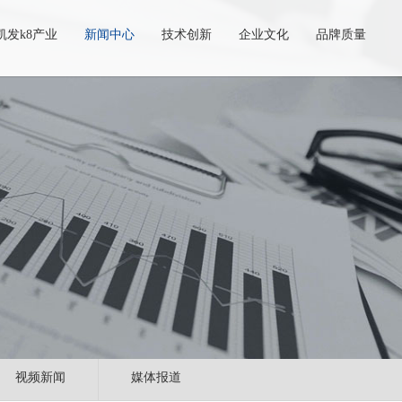
凯发k8产业
新闻中心
技术创新
企业文化
品牌质量
视频新闻
媒体报道