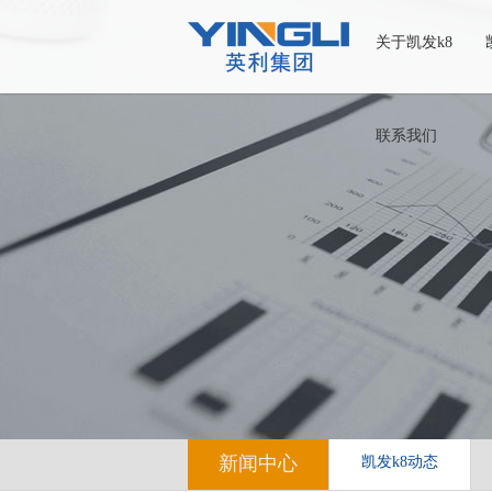
关于凯发k8
联系我们
新闻中心
凯发k8动态