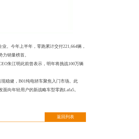
。今年上半年，零跑累计交付221,664辆，
新势力销量榜首。
CEO朱江明此前曾表示，明年将挑战100万辆
表现稳健，B01纯电轿车聚焦入门市场。此
向年轻用户的新战略车型零跑Lafa5。
返回列表