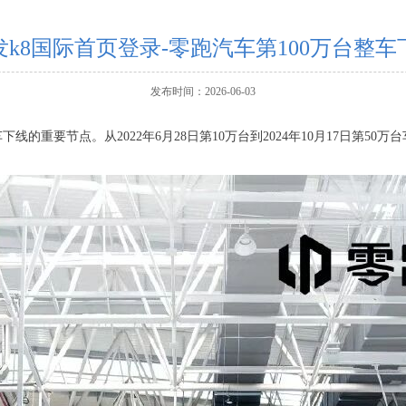
发k8国际首页登录-零跑汽车第100万台整车
发布时间：2026-06-03
车下线的重要节点。从2022年6月28日第10万台到2024年10月17日第50
。