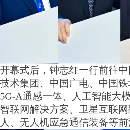
开幕式后，钟志红一行前往中
技术集团、中国广电、中国铁
5G-A通感一体、人工智能
智联网解决方案、卫星互联网
人、无人机应急通信装备等前