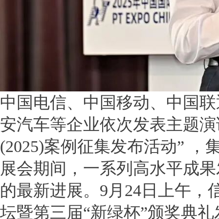
中国电信、中国移动、中国联
安汽车等企业依次发表主题演讲
(2025)案例征集发布活动”
展会期间，一系列高水平成果
的最新进展。9月24日上午
坛暨第三届“新绿杯”颁奖典礼