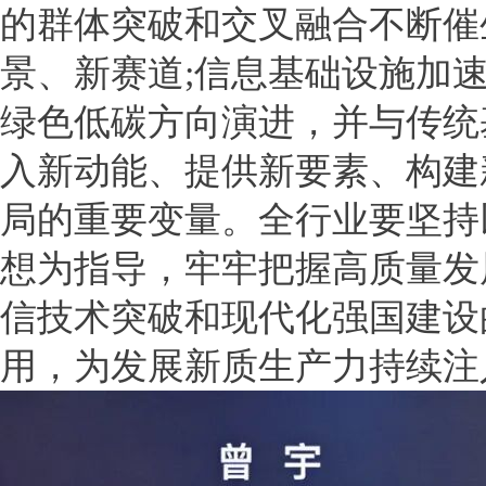
的群体突破和交叉融合不断催
景、新赛道;信息基础设施加
绿色低碳方向演进，并与传统
入新动能、提供新要素、构建
局的重要变量。全行业要坚持
想为指导，牢牢把握高质量发
信技术突破和现代化强国建设
用，为发展新质生产力持续注