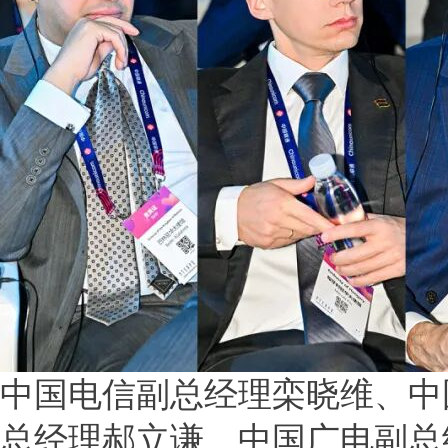
中国电信副总经理栾晓维、中
总经理郝立谦、中国广电副总