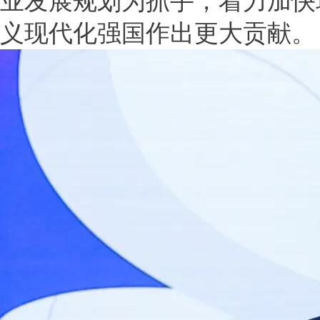
业发展规划为抓手，着力加快
义现代化强国作出更大贡献。