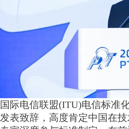
国际电信联盟(ITU)电信标
发表致辞，高度肯定中国在技