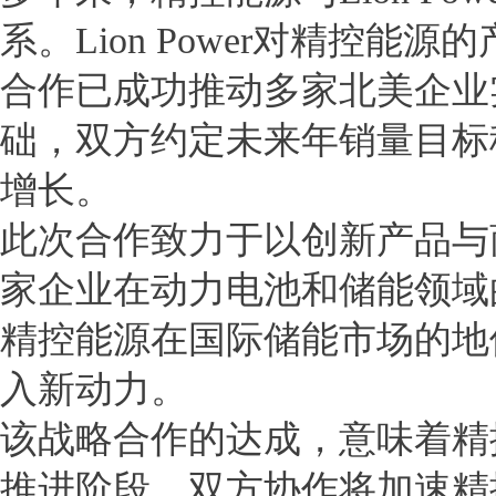
系。Lion Power对精控
合作已成功推动多家北美企业
础，双方约定未来年销量目标稳
增长。
此次合作致力于以创新产品与
家企业在动力电池和储能领域
精控能源在国际储能市场的地
入新动力。
该战略合作的达成，意味着精
推进阶段。双方协作将加速精