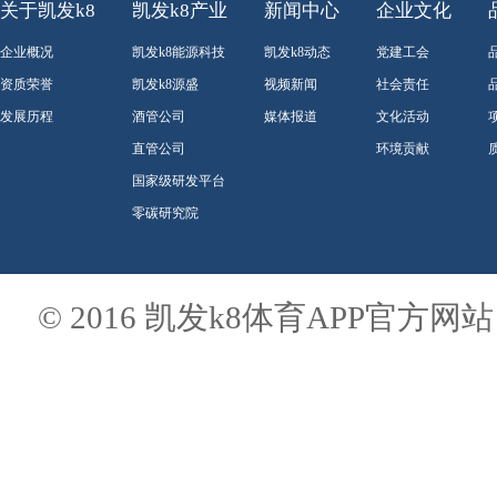
关于凯发k8
凯发k8产业
新闻中心
企业文化
企业概况
凯发k8能源科技
凯发k8动态
党建工会
资质荣誉
凯发k8源盛
视频新闻
社会责任
发展历程
酒管公司
媒体报道
文化活动
直管公司
环境贡献
国家级研发平台
零碳研究院
© 2016 凯发k8体育APP官方网站