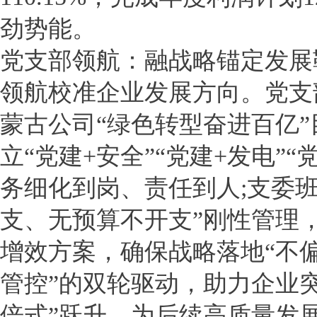
劲势能。
党支部领航：融战略锚定发展
领航校准企业发展方向。党支
蒙古公司“绿色转型奋进百亿”
立“党建+安全”“党建+发电”
务细化到岗、责任到人;支委
支、无预算不开支”刚性管理
增效方案，确保战略落地“不偏
管控”的双轮驱动，助力企业
倍式”跃升，为后续高质量发