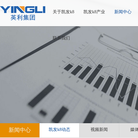
关于凯发k8
凯发k8产业
新闻中心
联系我们
新闻中心
凯发k8动态
视频新闻
媒