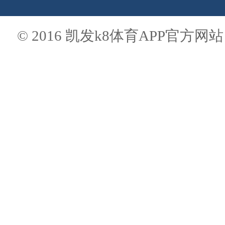
© 2016 凯发k8体育APP官方网站