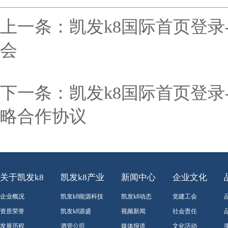
上一条：
凯发k8国际首页登
会
下一条：
凯发k8国际首页登
略合作协议
关于凯发k8
凯发k8产业
新闻中心
企业文化
企业概况
凯发k8能源科技
凯发k8动态
党建工会
资质荣誉
凯发k8源盛
视频新闻
社会责任
发展历程
酒管公司
媒体报道
文化活动