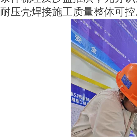
耐压壳焊接施工质量整体可控