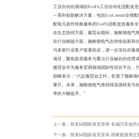
工业自动化领域的EcoFit工业自动化适配
一系列创新解决方案：包括EcoConsult全维配
配电元器件快换服务的EcoFit适配改造服务
在生态协同方面，服贸会期间，施耐德电气将
在行业赋能方面，施耐德电气在持续创新和
与多家行业客户签署协议，进一步深化在服务
项目，聚焦新质服务与重点行业融合的优秀
服贸会作为服务贸易领域国际性综合平台，
韶峰表示：“六赴服贸会之约，彰显了施耐
量尺。未来，施耐德电气将持续加强研发与创
率的大幅提升。”
上一条：
凯发k8国际首页登录-长城汽车创历史
下一条：
凯发k8国际首页登录-国家能源局