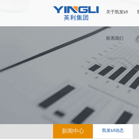
关于凯发k8
联系我们
新闻中心
凯发k8动态