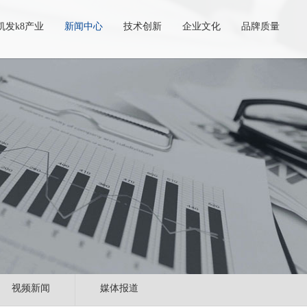
凯发k8产业
新闻中心
技术创新
企业文化
品牌质量
视频新闻
媒体报道