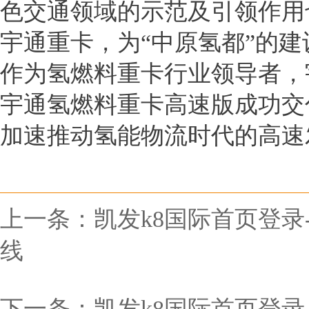
色交通领域的示范及引领作用
宇通重卡，为“中原氢都”的
作为氢燃料重卡行业领导者，
宇通氢燃料重卡高速版成功交
加速推动氢能物流时代的高速
上一条：
凯发k8国际首页登
线
下一条：
凯发k8国际首页登录