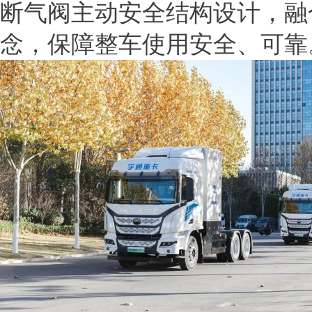
断气阀主动安全结构设计，融
念，保障整车使用安全、可靠