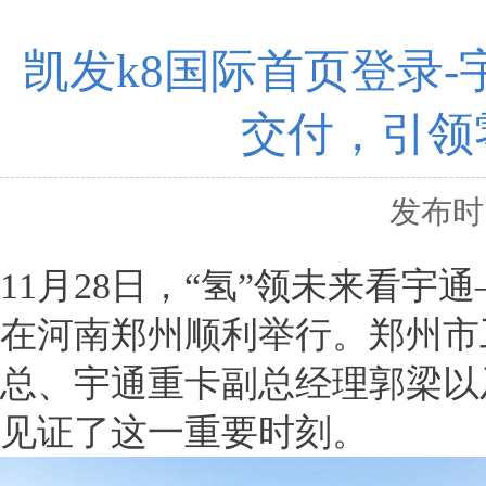
凯发k8国际首页登录
交付，引领
发布时间
11月28日，“氢”领未来看
在河南郑州顺利举行。郑州市
总、宇通重卡副总经理郭梁以
见证了这一重要时刻。