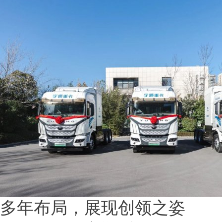
多年布局，展现创领之姿