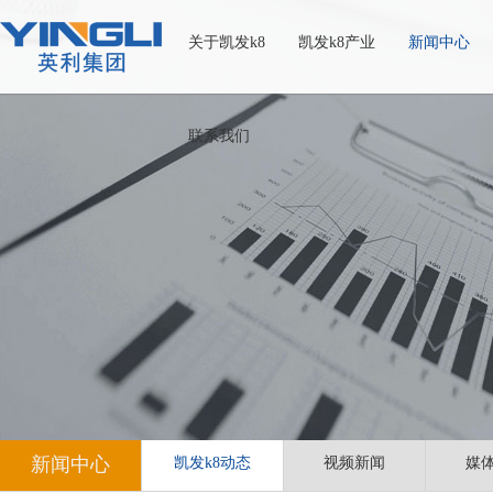
关于凯发k8
凯发k8产业
新闻中心
联系我们
新闻中心
凯发k8动态
视频新闻
媒