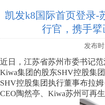
凯发k8国际首页登录-
行官，携手擘
发布时间
近日，江苏省苏州市委书记范
Kiwa集团的股东SHV控股集
SHV控股集团执行董事布拉姆
CEO陶然亭、Kiwa苏州可再