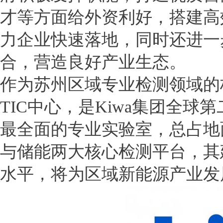
才等方面给外资利好，搭建高
力企业快速落地，同时还进一
合，营造良好产业生态。
作为苏州区域专业检测领域的
TIC中心，是Kiwa集团全
最全面的专业实验室，总占地面
与储能两大核心检测平台，其
水平，将为区域新能源产业发