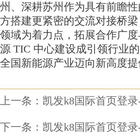
州、深耕苏州作为具有前瞻性
方搭建更紧密的交流对接桥梁
领域为着力点，拓展合作广度
源 TIC 中心建设成引领行
全国新能源产业迈向新高度提
上一条：
凯发k8国际首页登
下一条：
凯发k8国际首页登