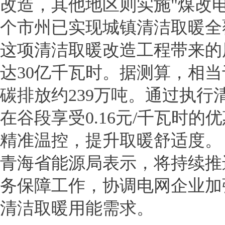
改造，其他地区则实施"煤改
个市州已实现城镇清洁取暖全
这项清洁取暖改造工程带来的
达30亿千瓦时。据测算，相当
碳排放约239万吨。通过执
在谷段享受0.16元/千瓦时
精准温控，提升取暖舒适度。
青海省能源局表示，将持续推
务保障工作，协调电网企业加
清洁取暖用能需求。