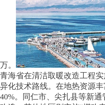
万。
青海省在清洁取暖改造工程实
异化技术路线。在地热资源丰
40%。同仁市、尖扎县等新