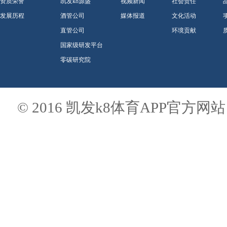
资质荣誉
凯发k8源盛
视频新闻
社会责任
发展历程
酒管公司
媒体报道
文化活动
直管公司
环境贡献
国家级研发平台
零碳研究院
© 2016 凯发k8体育APP官方网站