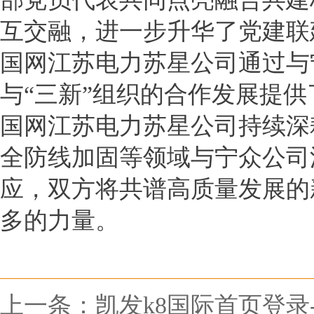
互交融，进一步升华了党建联
国网江苏电力苏星公司通过与
与“三新”组织的合作发展提
国网江苏电力苏星公司持续深
全防线加固等领域与宁众公司
应，双方将共谱高质量发展的
多的力量。
上一条：
凯发k8国际首页登