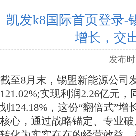
凯发k8国际首页登录
增长，交出
发布时间
截至8月末，锡盟新能源公司发
121.02%;实现利润2.26亿
划124.18%，这份“翻倍式
核心，通过战略锚定、专业破
转化为实实在在的经营效益，