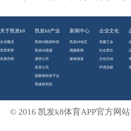
关于凯发k8
凯发k8产业
新闻中心
企业文化
企业概况
凯发k8能源科技
凯发k8动态
党建工会
资质荣誉
凯发k8源盛
视频新闻
社会责任
发展历程
酒管公司
媒体报道
文化活动
直管公司
环境贡献
国家级研发平台
零碳研究院
© 2016 凯发k8体育APP官方网站