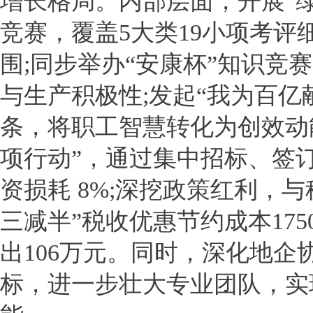
增长格局。内部层面，开展“
竞赛，覆盖5大类19小项考评
围;同步举办“安康杯”知识竞
与生产积极性;发起“我为百亿
条，将职工智慧转化为创效动
项行动”，通过集中招标、签
资损耗 8%;深挖政策红利，
三减半”税收优惠节约成本175
出106万元。同时，深化地企协
标，进一步壮大专业团队，实现