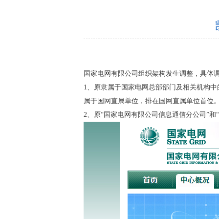
国家电网有限公司组织架构发生调整，具体
1、原隶属于国家电网总部部门及相关机构中
属于国网直属单位，排在国网直属单位首位
2、原“国家电网有限公司信息通信分公司”和