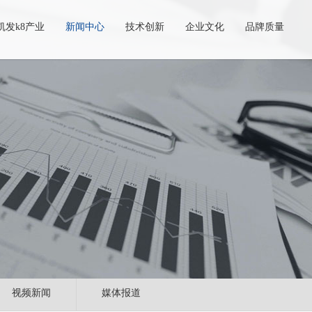
凯发k8产业
新闻中心
技术创新
企业文化
品牌质量
视频新闻
媒体报道